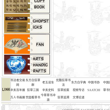
书法者交易
东方白狂草
优酷狂草书
老五说车
东方白字典
中国书协
中国
网
群
法
辛亥百年展
狂草三国
辛亥史料
狂草拍案
视频专访
SAATCHI
草书
今草草书冲
万人书画展
世园看草书
狂草追溯
文博论道
浪