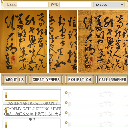
USER:
PWD:
PAINTING AND CALLIGRAPHY 东
东方白 不知东方之既白 日转东方白 晓烟渐散
东方白酒 东方白大理石 书院门文化街 西安碑
EASTERN ART & CALLIGRAPHY
东方白大草书画社介绍 东方白书法创作背景 
ACADEMY GATE SHOPPING STREE
东方白与辛亥革命郭希仁 东方白书体论 东方白
T西安书院门文化街-书院门东方白大草
草书书法网 草书书法展 草书书法欣赏 草书书
书法
草书书法用纸 草书书法教材 草书书法讲座 草