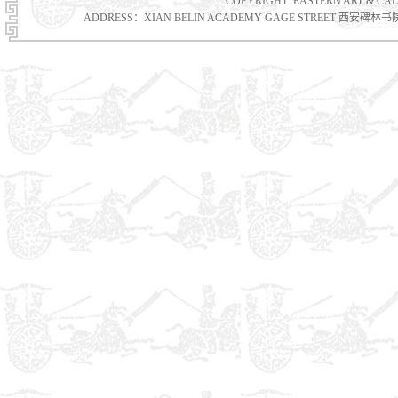
COPYRIGHT EASTERN ART & 
ADDRESS：XIAN BELIN ACADEMY GAGE STREET 西安碑林书院门