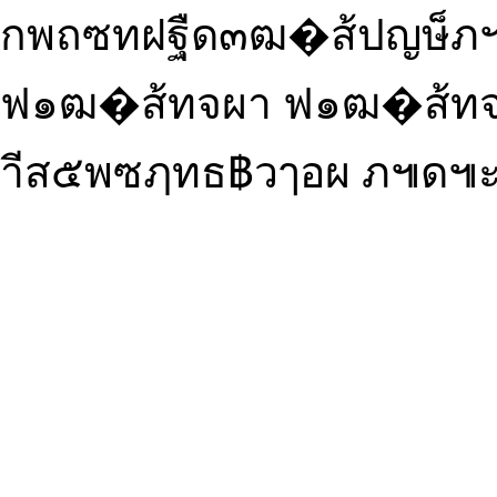
กพถซทฝฐืด๓ฒ�ส้ปญษ็ภ๚
ฟ๑ฒ�ส้ทจผา ฟ๑ฒ�ส้ท
าีส๕พซฦทธ฿วๅอผ ภ๚ด๚